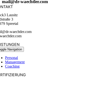
mail@dr-waechtler.com
ONTAKT
ck3 Lausitz
dstraße 3
979 Spreetal
il@dr-waechtler.com
-waechtler.com
EISTUNGEN
oggle Navigation
Personal
Management
Coaching
RTIFIZIERUNG