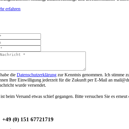
hr erfahren
ALLO!
ben Sie Fragen? Füllen Sie das Formular aus, um mit mir in Kontakt zu 
 habe die
Datenschutzerklärung
zur Kenntnis genommen. Ich stimme zu
nnen Ihre Einwilligung jederzeit für die Zukunft per E-Mail an mail@d
achricht wurde versendet.
 ist beim Versand etwas schief gegangen. Bitte versuchen Sie es erneut 
+49 (0) 151 67721719