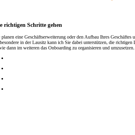
e richtigen Schritte gehen
e planen eine Geschäftserweiterung oder den Aufbau Ihres Geschäftes 
sbesondere in der Lausitz kann ich Sie dabei unterstützen, die richtigen 
wie dann im weiteren das Onboarding zu organisieren und umzusetzen.
Personalmarketing und Öffentlichkeitsarbeit
Unterstützung bei der Personalsuche und Einstellung (z.B. Führen 
Onboarding (z.B. Einarbeitung von Personalern)
Schulungen von Mitarbeitern und Führungskräften (z. B. Einführun