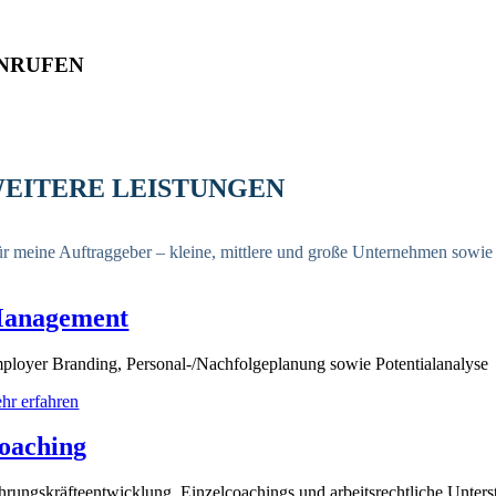
NRUFEN
EITERE LEISTUNGEN
r meine Auftraggeber – kleine, mittlere und große Unternehmen sowie 
anagement
ployer Branding, Personal-/Nachfolgeplanung sowie Potentialanalyse
hr erfahren
oaching
hrungskräfteentwicklung, Einzelcoachings und arbeitsrechtliche Unters