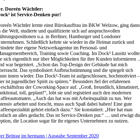
r. Doreén Wächtler:
ock³ ist Service-Denken pur!
oreén Wächtler lernte einst Bürokauffrau im BKW Welzow, ging dann
n die Welt, studierte und qualifizierte sich auf anspruchsvollen
ührungspositionen u.a. in Berliner, Hamburger und Londoner
nternehmen. Schließlich kehrte sie wieder in die Heimat zurück und
ründete ihre eigene Netzwerkagentur im Personal- und
anagementbereich, Training sowie Coaching. Im Dock³ Lausitz wollte
ie sich eigentlich nur über Möglichkeiten für ihre Kunden informieren
nd war begeistert. „Schon das Top-Design der Gebäude hat mich
berrascht. Das symbolisiert Aufbruchstimmung und die spiegelt sich
ann innen wieder. Das Dock³-Team ist aufgeschlossen, hochmotiviert –
ier ist jugendlicher Spirit zu spüren.“ Besonders fiel der erfahrenen
eschäftsfrau der Coworking-Space auf. „Groß, freundlich, klimatisiert,
unktional, toll, geplant!“, lobt sie und registriert auch den modernen
affeeautomaten. „Auch das hat was mit Arbeitsqualität zu tun. Wer
ntensiv arbeitet und forscht, muss auch Spaß dabei haben! Eine gute
affeespezialität gehört einfach dazu.“ Sie konstatiert: „Hier hat man
infach an alles gedacht. Das ist Service-Denken pur.“ … und erwägt di
ption, die Location sogar für ihr eigenes Unternehmen zu nutzen.
er Beitrag im hermann | Ausgabe September 2020