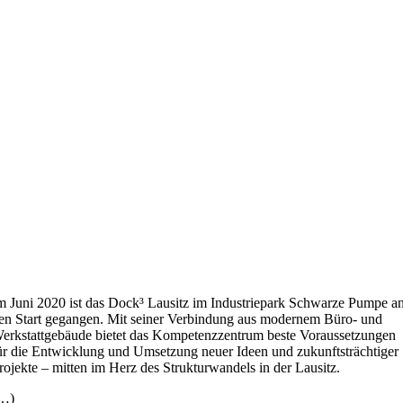
m Juni 2020 ist das Dock³ Lausitz im Industriepark Schwarze Pumpe a
en Start gegangen. Mit seiner Verbindung aus modernem Büro- und
erkstattgebäude bietet das Kompetenzzentrum beste Voraussetzungen
ür die Entwicklung und Umsetzung neuer Ideen und zukunftsträchtiger
rojekte – mitten im Herz des Strukturwandels in der Lausitz.
…)